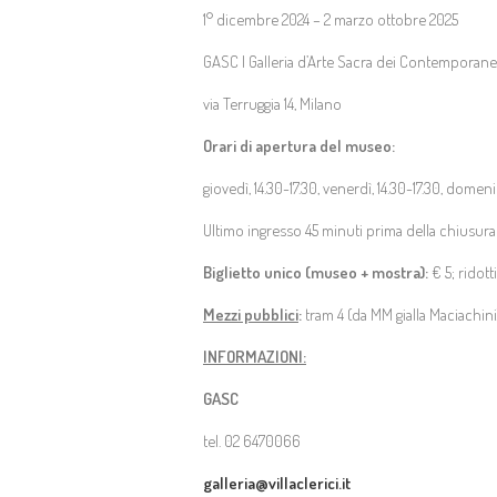
1° dicembre 2024 – 2 marzo ottobre 2025
GASC | Galleria d’Arte Sacra dei Contemporanei 
via Terruggia 14, Milano
Orari di apertura del museo:
giovedì, 14.30-17.30, venerdì, 14.30-17.30, domeni
Ultimo ingresso 45 minuti prima della chiusura
Biglietto unico (museo + mostra):
€ 5; ridot
Mezzi pubblici
:
tram 4 (da MM gialla Maciachini)
INFORMAZIONI:
GASC
tel. 02 6470066
galleria@villaclerici.it