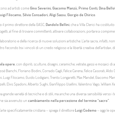
iscono ad artisti come
Gino Severini, Giacomo Manzù, Primo Conti, Dina Bellotti
 Luigi Filocamo, Silvio Consadori, Aligi Sassu, Giorgio de Chirico
.
ato il primo direttore della GASC,
Dandolo Bellini
, che a Villa Clerici ha costituit
getti, al fine di trovare committenti, attivare collaborazioni, portare a compim
 laboratorio e della ricerca di nuove soluzioni artistiche. L’arte sacra, infatti, no
o fecondo tra i vincoli di un credo religioso e la libertà creativa dell’artista», 
ila opere
, con dipinti, sculture, disegni, ceramiche, vetrate, gessi e mosaici di
è Bianchi, Floriano Bodini, Corrado Cagli, Felice Carena, Felice Casorati, Aldo C
ini, Luigi Filocamo, Guido Lodigiani, Trento Longaretti, Max Mandel, Giacomo Ma
elli, Elvis Spadoni, Alberto Sughi, Gianfilippo Usellini, Valentino Vago, William Xe
rande varietà di tecniche e di stili, ma anche una diversa sensibilità verso i tem
ione sia avvenuto un
cambiamento nella percezione del termine “sacro”
.
l’arte specificatamente cristiana – spiega il direttore
Luigi Codemo
– oggi le ope