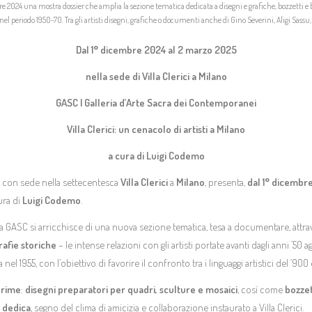
mbre 2024 una mostra dossier che amplia la sezione tematica dedicata a disegni e grafiche, bozzetti e
nel periodo 1950-70. Tra gli artisti disegni, grafiche o documenti anche di Gino Severini, Aligi Sassu
Dal 1° dicembre 2024 al 2 marzo 2025
nella sede di Villa Clerici a Milano
GASC | Galleria d’Arte Sacra dei Contemporanei
Villa Clerici: un cenacolo di artisti a Milano
a cura di Luigi Codemo
, con sede nella settecentesca
Villa Clerici
a
Milano
, presenta,
dal 1° dicembr
cura di
Luigi Codemo
.
a GASC si arricchisce di una nuova sezione tematica, tesa a documentare, attr
grafie storiche
– le intense relazioni con gli artisti portate avanti dagli anni ’50 ag
l 1955, con l’obiettivo di favorire il confronto tra i linguaggi artistici del ‘900 e
prime
:
disegni preparatori per quadri, sculture e mosaici
, così come
bozzet
 dedica
, segno del clima di amicizia e collaborazione instaurato a Villa Clerici.