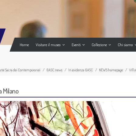
Home
Visitare il museo
Eventi
Collezione
Chi siamo
Vill
’Arte Sacra dei Contemporanei
GASC news
In evidenza GASC
NEWS homepage
 a Milano