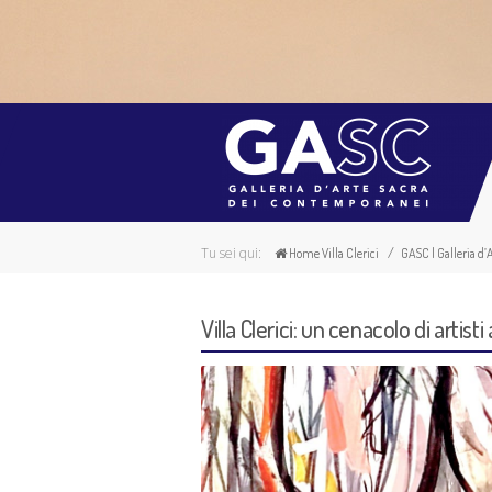
Tu sei qui:
Home Villa Clerici
GASC | Galleria d
Villa Clerici: un cenacolo di artisti