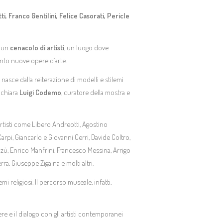
, Franco Gentilini, Felice Casorati, Pericle
o un
cenacolo di artisti
, un luogo dove
ento nuove opere d’arte.
n nasce dalla reiterazione di modelli e stilemi
dichiara
Luigi Codemo
, curatore della mostra e
 artisti come Libero Andreotti, Agostino
arpi, Giancarlo e Giovanni Cerri, Davide Coltro,
nzù, Enrico Manfrini, Francesco Messina, Arrigo
rra, Giuseppe Zigaina e molti altri.
i religiosi. Il percorso museale, infatti,
re e il dialogo con gli artisti contemporanei