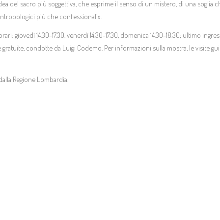
el sacro più soggettiva, che esprime il senso di un mistero, di una soglia che 
 antropologici più che confessionali».
 orari: giovedì 14.30-17.30, venerdì 14.30-17.30, domenica 14.30-18.30; ultimo ingr
 gratuite, condotte da Luigi Codemo. Per informazioni sulla mostra, le visite guid
dalla Regione Lombardia.