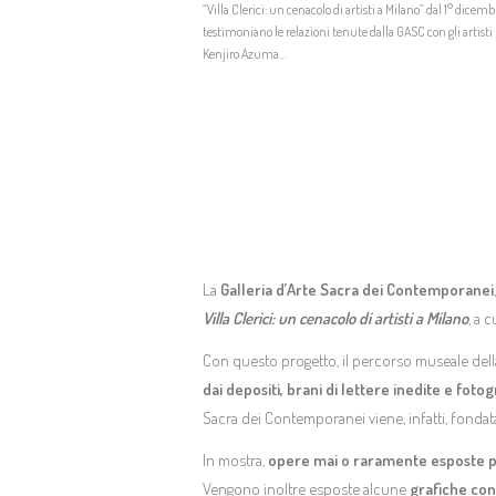
“Villa Clerici: un cenacolo di artisti a Milano” dal 1° dice
testimoniano le relazioni tenute dalla GASC con gli artisti 
Kenjiro Azuma…
La
Galleria d’Arte Sacra dei Contemporanei
Villa Clerici: un cenacolo di artisti a Milano
, a 
Con questo progetto, il percorso museale dell
dai depositi, brani di lettere inedite e foto
Sacra dei Contemporanei viene, infatti, fondata ne
In mostra,
opere mai o raramente esposte 
Vengono inoltre esposte alcune
grafiche con