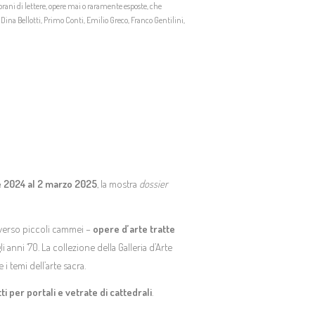
 brani di lettere, opere mai o raramente esposte, che
, Dina Bellotti, Primo Conti, Emilio Greco, Franco Gentilini,
e 2024 al 2 marzo 2025
, la mostra
dossier
averso piccoli cammei –
opere d’arte tratte
li anni ‘70. La collezione della Galleria d’Arte
 i temi dell’arte sacra.
ti per portali e vetrate di cattedrali
.