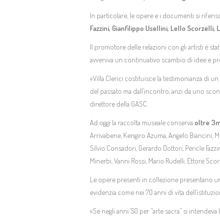
In particolare, le opere e i documenti si rifer
Fazzini, Gianfilippo Usellini, Lello Scorzelli,
Il promotore delle relazioni con gli artisti è st
avveniva un continuativo scambio di idee e pro
«Villa Clerici costituisce la testimonianza di un
del passato ma dall’incontro, anzi da uno scontr
direttore della GASC.
Ad oggi la raccolta museale conserva
oltre 3m
Arrivabene, Kengiro Azuma, Angelo Biancini, Mos
Silvio Consadori, Gerardo Dottori, Pericle Fazz
Minerbi, Vanni Rossi, Mario Rudelli, Ettore Scorz
Le opere presenti in collezione presentano una g
evidenzia come nei 70 anni di vita dell’istituz
«Se negli anni ’50 per “arte sacra” si intendeva 