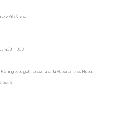
c/o Villa Clerici
ca 14.30 – 18.30
ti € 3; ingresso gratuito con la carta Abbonamento Musei.
, bus 51.