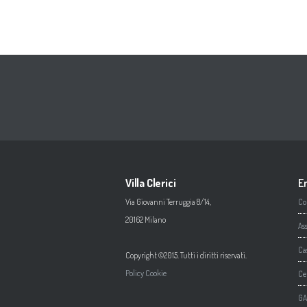
Villa Clerici
En
Via Giovanni Terruggia 8/14,
Co
20162 Milano
As
Ca
Copyright ©2015. Tutti i diritti riservati.
Policy Cookie
Ce
GA