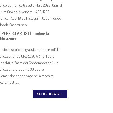
lico domenica 6 settembre 2026. Orari di
tura Giovedì e venerdì: 14.30-17.30
nica: 14.30-18.30 Instagram: Gasc_museo
ebook: Gascmuseo
OPERE 30 ARTISTI – online la
blicazione
ossibile scaricare gratuitamente in pdf la
licazione “30 OPERE 30 ARTISTI della
 30 ARTISTI – online la pubblicazione
eria d’Arte Sacra dei Contemporanei”. La
licazione presenta 30 opere
le scaricare gratuitamente in pdf la pubblicazione “30 OPERE 30 ARTISTI della Galleri
ematiche conservate nella raccolta
nei”. La pubblicazione presenta 30 opere emblematiche conservate nella raccolta m
ale. Testi a…
ALTRE NEWS..