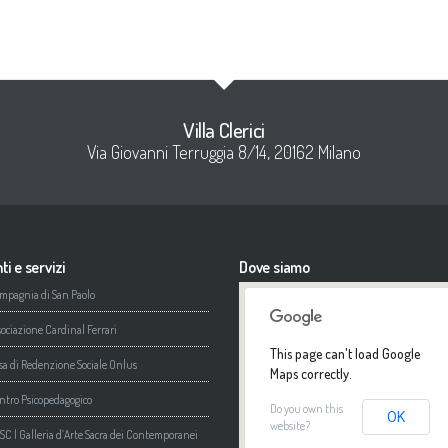
Villa Clerici
Via Giovanni Terruggia 8/14, 20162 Milano
ti e servizi
Dove siamo
mpagnia di San Paolo
sociazione Cardinal Ferrari
This page can't load Google
sa di Redenzione Sociale Onlus
Maps correctly.
ntro Psicopedagogico
Do you own this
OK
website?
SC | Galleria d’Arte Sacra dei Contemporanei