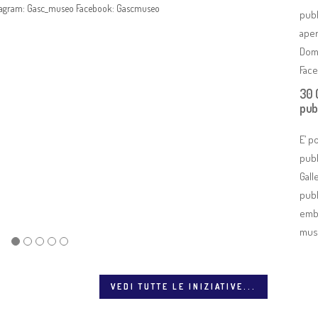
Instagram: Gasc_museo Facebook: Gascmuseo
pubb
aper
Dome
Fac
30 
pub
E’ p
pubb
30 OPERE
Gall
pubb
E’ possibi
embl
Contempora
muse
VEDI TUTTE LE INIZIATIVE...