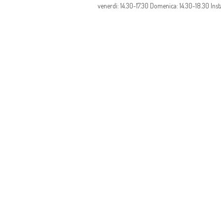
venerdì: 14.30-17.30 Domenica: 14.30-18.30 
олимп казино