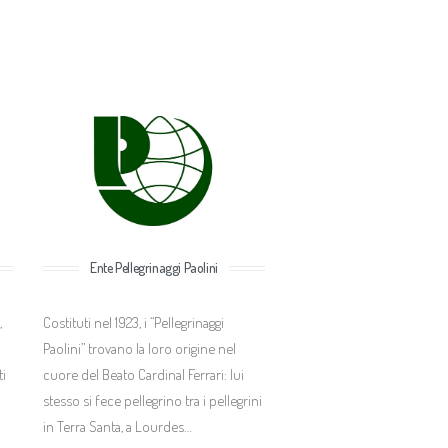
Ente Pellegrinaggi Paolini
Costituti nel 1923, i “Pellegrinaggi
,
Paolini” trovano la loro origine nel
a
cuore del Beato Cardinal Ferrari: lui
ti
stesso si fece pellegrino tra i pellegrini
in Terra Santa, a Lourdes…