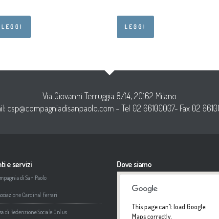
LEGGI
LEGGI
Via Giovanni Terruggia 8/14, 20162 Milano
il:
csp@compagniadisanpaolo.com
- Tel 02 66100007- Fax 02 6610
ti e servizi
Dove siamo
mpagnia di San Paolo
sociazione Cardinal Ferrari
This page can't load Google
sa di Redenzione Sociale Onlus
Maps correctly.