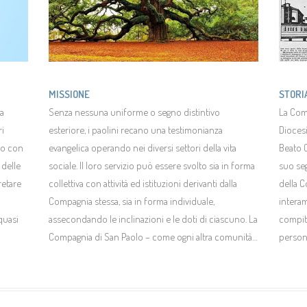
MISSIONE
STORI
da
Senza nessuna uniforme o segno distintivo
La Com
ri
esteriore, i paolini recano una testimonianza
Diocesi
do con
evangelica operando nei diversi settori della vita
Beato C
 delle
sociale. Il loro servizio può essere svolto sia in forma
suo seg
retare
collettiva con attività ed istituzioni derivanti dalla
della C
Compagnia stessa, sia in forma individuale,
interam
quasi
assecondando le inclinazioni e le doti di ciascuno. La
compito
Compagnia di San Paolo – come ogni altra comunità…
persone