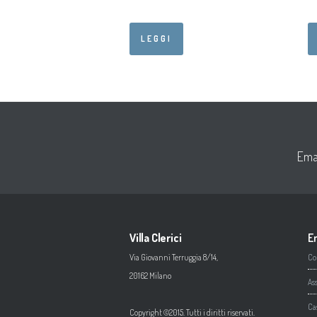
LEGGI
Ema
Villa Clerici
En
Via Giovanni Terruggia 8/14,
Co
20162 Milano
As
Ca
Copyright ©2015. Tutti i diritti riservati.