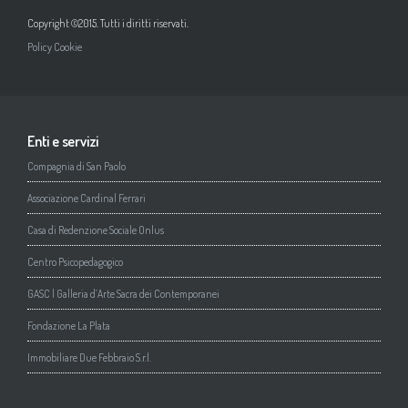
Copyright ©2015. Tutti i diritti riservati.
Policy Cookie
Enti e servizi
Compagnia di San Paolo
Associazione Cardinal Ferrari
Casa di Redenzione Sociale Onlus
Centro Psicopedagogico
GASC | Galleria d’Arte Sacra dei Contemporanei
Fondazione La Plata
Immobiliare Due Febbraio S.r.l.