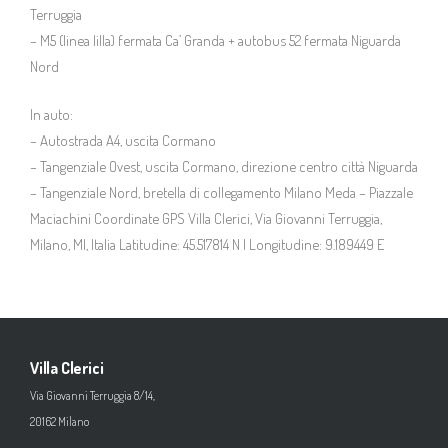
Terruggia
– M5 (linea lilla) fermata Ca’ Granda + autobus 52 fermata Niguarda
Nord
In auto:
– Autostrada A4, uscita Cormano
– Tangenziale Ovest, uscita Cormano, direzione centro città Niguarda
– Tangenziale Nord, bretella di collegamento Milano Meda – Piazzale
Maciachini Coordinate GPS Villa Clerici, Via Giovanni Terruggia,
Milano, MI, Italia Latitudine: 45.517814 N | Longitudine: 9.189449 E
Villa Clerici
Via Giovanni Terruggia 8/14,
20162 Milano