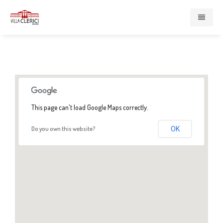
Home
Presentazione
Enti e Servizi
This page can't load Google Maps correctly.
Do you own this website?
OK
Compagnia di San Paolo
Associazione Cardinal Ferrari
Casa di Redenzione Sociale Onlus
Centro Psicopedagogico