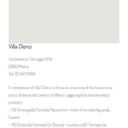
GASC | Galleria d’Arte Sacra dei Contemporanei
Fondazione La Plata
Villa Clerici
Immobiliare Due Febbraio S.r.l.
Via Giovanni Terruggia 8/14,
Iniziative e News
20162 Milano
Tel: 02 647 0066
Spazi di Villa Clerici
Il complesso di Villa Clerici si trova in una zona di facile accesso
Come raggiungerci
poco distante dal centro di Milano, raggiungibile tramite mezzi
pubblici:
– M3 (linea gialla) fermata Maciachini + tram 4 fermata Niguarda
Centro
– M5 (linea lilla) fermata Ca’ Granda + autobus 42/ fermata via