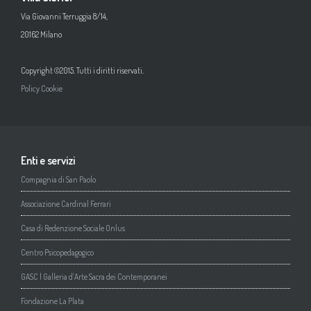
Via Giovanni Terruggia 8/14,
20162 Milano
Copyright ©2015. Tutti i diritti riservati.
Policy Cookie
Enti e servizi
Compagnia di San Paolo
Associazione Cardinal Ferrari
Casa di Redenzione Sociale Onlus
Centro Psicopedagogico
GASC | Galleria d’Arte Sacra dei Contemporanei
Fondazione La Plata