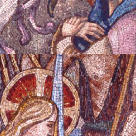
Chi siamo
Mission
Storia
Collabora con noi
Sostienici
CONTATTI