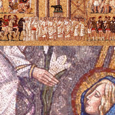
Iniziative & Eventi
Percorsi tematici
News
Archivio Iniziative & Eventi
Archivio Percorsi Tematici
Collezione
Collezione
Mosaici presso Fondazione Luigi Clerici