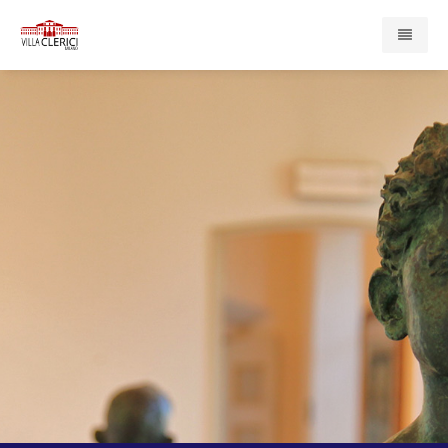
Home
Presentazione
Enti e Servizi
Compagnia di San Paolo
Associazione Cardinal Ferrari
Casa di Redenzione Sociale Onlus
Centro Psicopedagogico