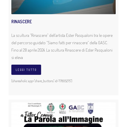
RINASCERE
La scultura “Rinascere” dell’artista Ester Pasqualoni tra le opere
del percorso guidato “Siamo fatti per rinascere” della GASC.
Fino al 28 aprile 2024. La scultura Rinascere di Ester Pasqualoni
si eleva
LEGGI TUTTO
[shareaholic app="share_buttons" id="17805275"]