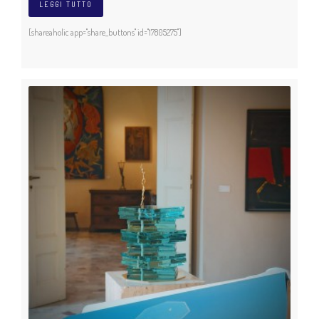
LEGGI TUTTO
[shareaholic app="share_buttons" id="17805275"]
Chi siamo
Mission
Storia
Collabora con noi
Sostienici
CONTATTI