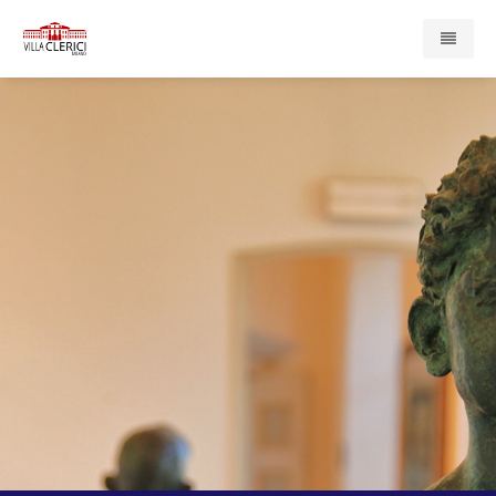
Home
Presentazione
Enti e Servizi
Compagnia di San Paolo
Associazione Cardinal Ferrari
Casa di Redenzione Sociale Onlus
Centro Psicopedagogico