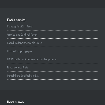
Enti e servizi
Compagnia di San Paolo
Associazione Cardinal Ferrari
Casa di Redenzione Sociale Onlus
Centro Psicopedagogico
GASC | Galleria d’Arte Sacra dei Contemporanei
Fondazione La Plata
Immobiliare Due Febbraio S.r.l.
Dove siamo