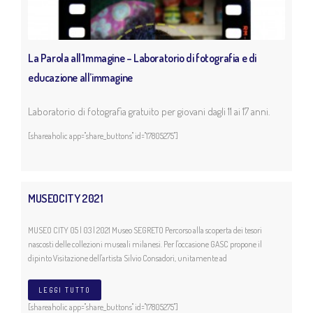
La Parola all’Immagine – Laboratorio di fotografia e di
educazione all’immagine
Laboratorio di fotografia gratuito per giovani dagli 11 ai 17 anni.
[shareaholic app="share_buttons" id="17805275"]
MUSEOCITY 2021
MUSEO CITY 05 | 03 | 2021 Museo SEGRETO Percorso alla scoperta dei tesori
nascosti delle collezioni museali milanesi. Per l'occasione GASC propone il
dipinto Visitazione dell'artista Silvio Consadori, unitamente ad
LEGGI TUTTO
[shareaholic app="share_buttons" id="17805275"]