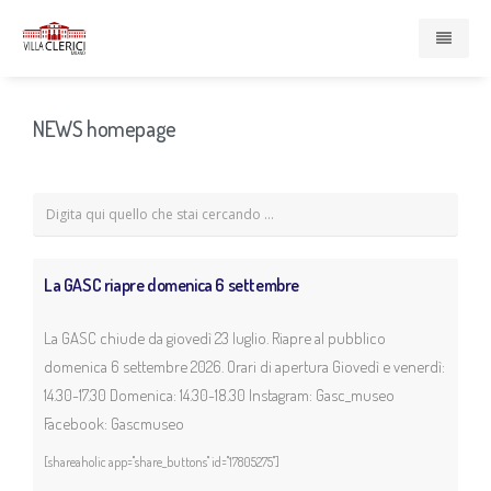
Home
NEWS homepage
Presentazione
Enti e Servizi
La GASC riapre domenica 6 settembre
Compagnia di San Paolo
La GASC chiude da giovedì 23 luglio. Riapre al pubblico
Associazione Cardinal Ferrari
domenica 6 settembre 2026. Orari di apertura Giovedì e venerdì:
14.30-17.30 Domenica: 14.30-18.30 Instagram: Gasc_museo
Casa di Redenzione Sociale Onlus
Facebook: Gascmuseo
[shareaholic app="share_buttons" id="17805275"]
Centro Psicopedagogico