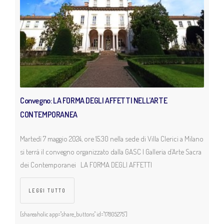
Convegno: LA FORMA DEGLI AFFETTI NELL’ARTE
CONTEMPORANEA
Martedì 7 maggio 2024, ore 15.30 nella sede di Villa Clerici a Milano
si terrà il convegno organizzato dalla GASC | Galleria d’Arte Sacra
dei Contemporanei LA FORMA DEGLI AFFETTI
LEGGI TUTTO
[shareaholic app="share_buttons" id="17805275"]