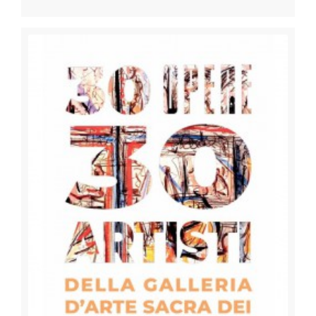
GASC | Galleria d’Arte Sacra dei Contemporanei
Fondazione La Plata
Immobiliare Due Febbraio S.r.l.
Iniziative e News
Spazi di Villa Clerici
Come raggiungerci