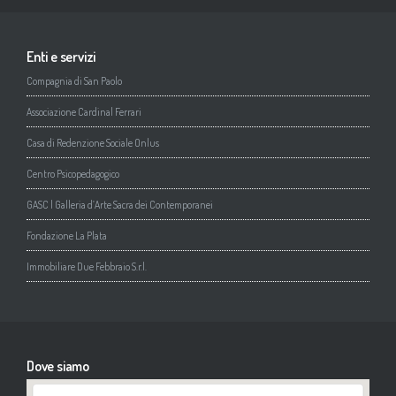
Enti e servizi
Compagnia di San Paolo
Associazione Cardinal Ferrari
Casa di Redenzione Sociale Onlus
Centro Psicopedagogico
GASC | Galleria d’Arte Sacra dei Contemporanei
Fondazione La Plata
Immobiliare Due Febbraio S.r.l.
Dove siamo