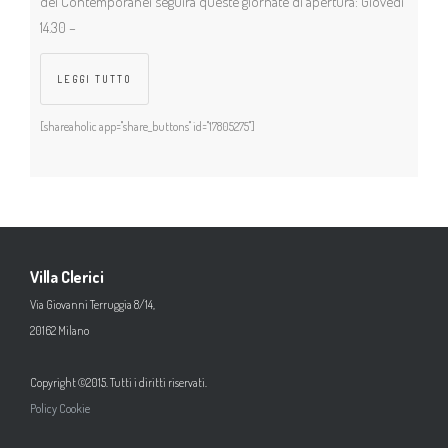
dei Contemporanei seguirà queste giornate di apertura: Giovedì
14.30 –
LEGGI TUTTO
[shareaholic app="share_buttons" id="17805275"]
Villa Clerici
Via Giovanni Terruggia 8/14,
20162 Milano
Copyright ©2015. Tutti i diritti riservati.
Policy Cookie