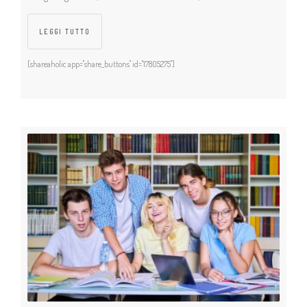
LEGGI TUTTO
[shareaholic app="share_buttons" id="17805275"]