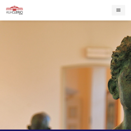
Home
Presentazione
Enti e Servizi
Compagnia di San Paolo
Associazione Cardinal Ferrari
Casa di Redenzione Sociale Onlus
Centro Psicopedagogico