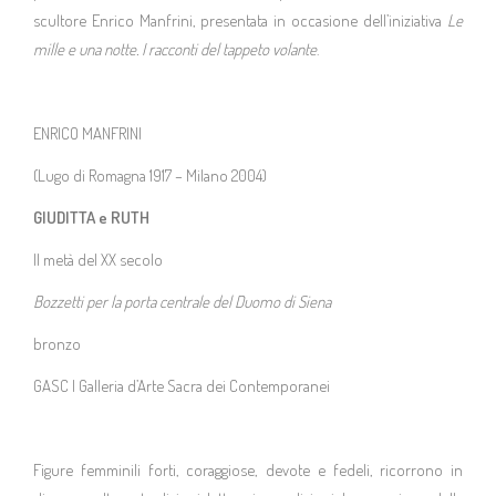
scultore Enrico Manfrini, presentata in occasione dell’iniziativa
Le
Iniziative & Eventi
mille e una notte. I racconti del tappeto volante
.
Percorsi tematici
ENRICO MANFRINI
News
(Lugo di Romagna 1917 – Milano 2004)
GIUDITTA e RUTH
Archivio Iniziative & Eventi
II metà del XX secolo
Archivio Percorsi Tematici
Bozzetti per la porta centrale del Duomo di Siena
bronzo
Collezione
GASC | Galleria d’Arte Sacra dei Contemporanei
Collezione
Figure femminili forti, coraggiose, devote e fedeli, ricorrono in
Mosaici presso Fondazione Luigi Clerici