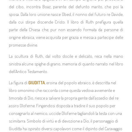
del cibo, incontra Boaz, parente del defunto marito, che poi la
sposa. Dalla loro unione nasce Obed, il nonno del futuro re Davide,
dalla cui stirpe discende Cristo. Il libro di Ruth prefigura quella
parte della Chiesa che, pur non essendo formata da persone di
origine ebraica, viene acquisita per grazia e messa a partecipe delle
promesse divine.
La scultura di Ruth, dal volto docile e delicato, reca nella mano
sinistra alcune spighe di grano, memoria di quanto narrato nel libro
dell’Antico Testamento.
La figura di
GIUDITTA
, eroina del popolo ebraico, è descritta nel
libro omonimo che racconta come questa vedova avvenente e
timorata di Dio, riesce a salvare la propria gente dall’assedio del re
assiro Oloferne. Fingendosi disposta a tradire il suo popolo per
consegnarlo al nemico, uccide Oloferne tagliandoli la testa con una
scimitarra. Simbolo di virtù e di devozione a Dio, il personaggio di
Giuditta ha ispirato diversi capolavori come il dipinto del Caravaggio