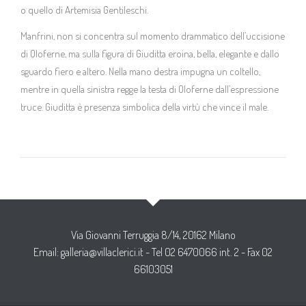
o quello di Artemisia Gentileschi.
Manfrini, non si concentra sul momento drammatico dell’uccisione
di Oloferne, ma sulla figura di Giuditta eroina, bella, elegante e dallo
sguardo fiero e altero. Nella mano destra impugna un coltello,
mentre in quella sinistra regge la testa di Oloferne dall’espressione
truce. Giuditta è presenza simbolica della virtù che vince il male.
Via Giovanni Terruggia 8/14, 20162 Milano
Email:
galleria@villaclerici.it
- Tel 02 6470066 int. 2 - Fax 02
66103051