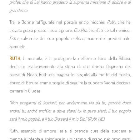
profeti che di Lei hanno predetto la suprema missione di dolore e di
grandezza.
Tra le Donne raffigurate nel portale entro nicchie:
Ruth
, che ha
trovato grazia presso il suo signore;
Giuditta
, trionfatrice sul nemico;
Ester
, salvatrice del suo popolo e
Anna
, madre del predestinato
Samuele.
RUTH
, la moabita, è la protagonista dell’unico libro della Bibbia,
dedicato esclusivamente alla storia di una donna. Originaria del
paese di Moab, Ruth era pagana. In seguito alla morte del marito,
ebreo di Gerusalemme, sceglie di seguire la suocera Naomi decisa a
tornare in Giudea.
“Non pregarmi di lasciarti, per andarmene via da te; perché dove
andrai tu, andrò anch’io; e dove starai tu, io pure starò; il tuo popolo
sarà il mio popolo, e il tuo Dio sarà il mio Dio.” (Ruth 1;16).
Ruth, esempio di amore leale, si prende cura della suocera e
mentre è intenta a spigolare in un campo di grano per procurarsi