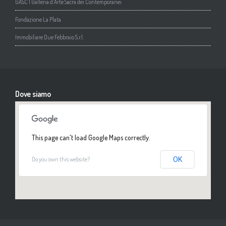
GASC | Galleria d’Arte Sacra dei Contemporanei
Fondazione La Plata
Immobiliare Due Febbraio S.r.l.
Dove siamo
This page can't load Google Maps correctly.
Do you own this website?
OK