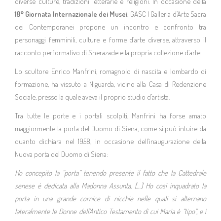
diverse culture, tradizioni letterarie e religioni. In occasione della
18° Giornata Internazionale dei Musei
, GASC | Galleria d’Arte Sacra
Chi siamo
dei Contemporanei propone un incontro e confronto tra
personaggi femminili, culture e forme d’arte diverse, attraverso il
Mission
racconto performativo di Sherazade e la propria collezione d’arte.
Lo scultore Enrico Manfrini, romagnolo di nascita e lombardo di
Storia
formazione, ha vissuto a Niguarda, vicino alla Casa di Redenzione
Sociale, presso la quale aveva il proprio studio d’artista.
Collabora con noi
Tra tutte le porte e i portali scolpiti, Manfrini ha forse amato
maggiormente la porta del Duomo di Siena, come si può intuire da
Sostienici
quanto dichiara nel 1958, in occasione dell’inaugurazione della
Nuova porta del Duomo di Siena:
CONTATTI
Ho concepito la “porta” tenendo presente il fatto che la Cattedrale
senese è dedicata alla Madonna Assunta. […] Ho così inquadrato la
porta in una grande cornice di nicchie nelle quali si alternano
lateralmente le Donne dell’Antico Testamento di cui Maria è “tipo”, e i