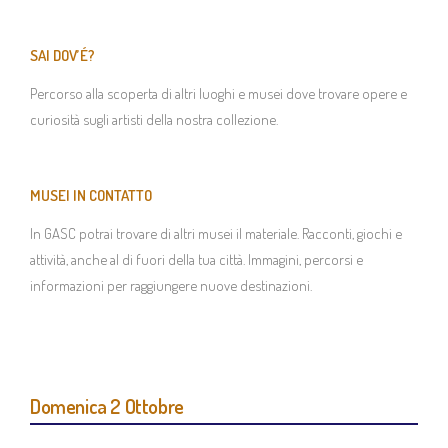
Chi siamo
SAI DOV’É?
Percorso alla scoperta di altri luoghi e musei dove trovare opere e
Mission
curiosità sugli artisti della nostra collezione.
Storia
MUSEI IN CONTATTO
Collabora con noi
In GASC potrai trovare di altri musei il materiale. Racconti, giochi e
attività, anche al di fuori della tua città. Immagini, percorsi e
Sostienici
informazioni per raggiungere nuove destinazioni.
CONTATTI
Domenica 2 Ottobre