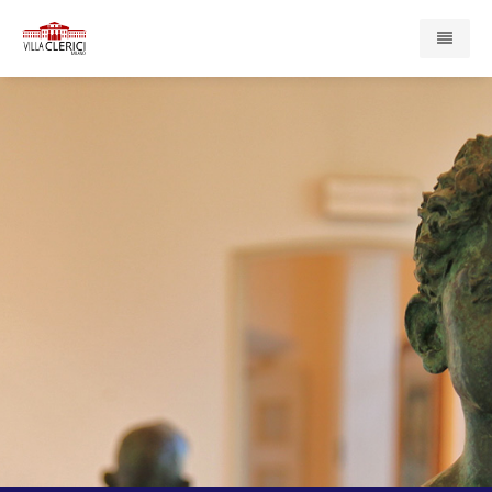
Home
Presentazione
Enti e Servizi
Compagnia di San Paolo
Associazione Cardinal Ferrari
Casa di Redenzione Sociale Onlus
Centro Psicopedagogico