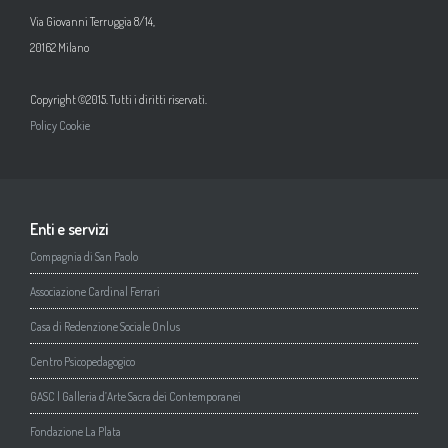
Via Giovanni Terruggia 8/14,
20162 Milano
Copyright ©2015. Tutti i diritti riservati.
Policy Cookie
Enti e servizi
Compagnia di San Paolo
Associazione Cardinal Ferrari
Casa di Redenzione Sociale Onlus
Centro Psicopedagogico
GASC | Galleria d’Arte Sacra dei Contemporanei
Fondazione La Plata