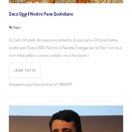
Dacci Oggi il Nostro Pane Quotidiano
GASC | Galleria d’Arte Sacra dei Contemporanei
Expo
Fondazione La Plata
di Carlo Ghidelli, Arcivescovo emerito di Lanciano-Ortona Il tema
Immobiliare Due Febbraio S.r.l.
scelto per l’Expo 2015 “Nutrire il Pianeta. Energia per la Vita” non può
non interpellarci come cristiani, noi che siamo i
Iniziative e News
LEGGI TUTTO
Spazi di Villa Clerici
[shareaholic app="share_buttons" id="17805275"]
Come raggiungerci