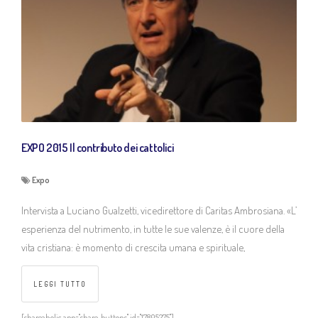
EXPO 2015 Il contributo dei cattolici
Expo
Intervista a Luciano Gualzetti, vicedirettore di Caritas Ambrosiana. «L’
esperienza del nutrimento, in tutte le sue valenze, è il cuore della
vita cristiana: è momento di crescita umana e spirituale,
LEGGI TUTTO
[shareaholic app="share_buttons" id="17805275"]