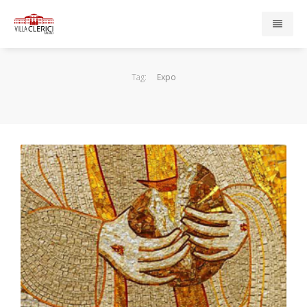
Home
Tag:
Expo
Presentazione
Enti e Servizi
Compagnia di San Paolo
Associazione Cardinal Ferrari
Casa di Redenzione Sociale Onlus
Centro Psicopedagogico