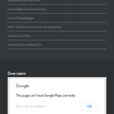
Associazione Cardinal Ferrari
Casa di Redenzione Sociale Onlus
Centro Psicopedagogico
GASC | Galleria d’Arte Sacra dei Contemporanei
Fondazione La Plata
Immobiliare Due Febbraio S.r.l.
Dove siamo
This page can't load Google Maps correctly.
Do you own this website?
OK