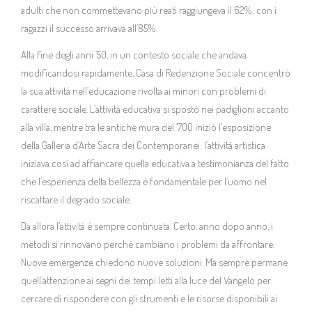
adulti che non commettevano più reati raggiungeva il 62%; con i
ragazzi il successo arrivava all’85%.
Alla fine degli anni ‘50, in un contesto sociale che andava
modificandosi rapidamente, Casa di Redenzione Sociale concentrò
la sua attività nell’educazione rivolta ai minori con problemi di
carattere sociale. L’attività educativa si spostò nei padiglioni accanto
alla villa, mentre tra le antiche mura del ‘700 iniziò l’esposizione
della Galleria d’Arte Sacra dei Contemporanei: l’attività artistica
iniziava così ad affiancare quella educativa a testimonianza del fatto
che l’esperienza della bellezza è fondamentale per l’uomo nel
riscattare il degrado sociale.
Da allora l’attività è sempre continuata. Certo, anno dopo anno, i
metodi si rinnovano perché cambiano i problemi da affrontare.
Nuove emergenze chiedono nuove soluzioni. Ma sempre permane
quell’attenzione ai segni dei tempi letti alla luce del Vangelo per
cercare di rispondere con gli strumenti e le risorse disponibili ai