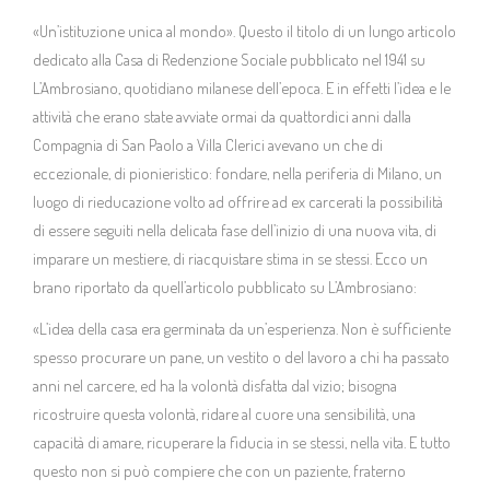
«Un’istituzione unica al mondo». Questo il titolo di un lungo articolo
La rivista trimestrale
dedicato alla Casa di Redenzione Sociale pubblicato nel 1941 su
L’Ambrosiano, quotidiano milanese dell’epoca. E in effetti l’idea e le
Il Piccolo blog
attività che erano state avviate ormai da quattordici anni dalla
Compagnia di San Paolo a Villa Clerici avevano un che di
News ACF
eccezionale, di pionieristico: fondare, nella periferia di Milano, un
luogo di rieducazione volto ad offrire ad ex carcerati la possibilità
di essere seguiti nella delicata fase dell’inizio di una nuova vita, di
Sostienici
imparare un mestiere, di riacquistare stima in se stessi. Ecco un
brano riportato da quell’articolo pubblicato su L’Ambrosiano:
Contatti
«L’idea della casa era germinata da un’esperienza. Non è sufficiente
spesso procurare un pane, un vestito o del lavoro a chi ha passato
anni nel carcere, ed ha la volontà disfatta dal vizio; bisogna
ricostruire questa volontà, ridare al cuore una sensibilità, una
capacità di amare, ricuperare la fiducia in se stessi, nella vita. E tutto
questo non si può compiere che con un paziente, fraterno