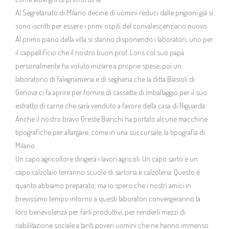
Al Segretariato di Milano decine di uomini reduci dalle prigioni già si
sono iscritti per essere i primi ospiti del convalescenziario nuovo.
Al primo piano della villa si stanno disponendo i laboratori; uno per
il cappellificio che il nostro buon prof. Loris col suo papà
personalmente ha voluto iniziare a proprie spese, poi un
laboratorio di falegnameria e di segheria che la ditta Biasioli di
Genova ci fa aprire per fornire di cassette di imballaggio per il suo
estratto di carne che sarà venduto a favore della casa di Niguarda.
Anche il nostro bravo Oreste Bianchi ha portato alcune macchine
tipografiche per allargare, come in una succursale, la tipografia di
Milano.
Un capo agricoltore dirigerà i lavori agricoli. Un capo sarto e un
capo calzolaio terranno scuole di sartoria e calzoleria. Questo è
quanto abbiamo preparato; ma io spero che i nostri amici in
brevissimo tempo intorno a questi laboratori convergeranno la
loro benevolenza per farli produttivi, per renderli mezzi di
riabilitazione sociale a tanti poveri uomini che ne hanno immenso