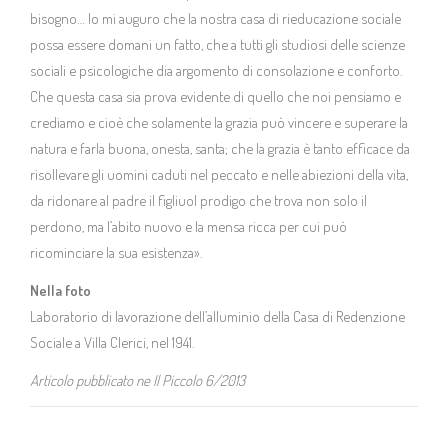
bisogno… Io mi auguro che la nostra casa di rieducazione sociale
possa essere domani un fatto, che a tutti gli studiosi delle scienze
sociali e psicologiche dia argomento di consolazione e conforto.
Che questa casa sia prova evidente di quello che noi pensiamo e
crediamo e cioè che solamente la grazia può vincere e superare la
natura e farla buona, onesta, santa; che la grazia è tanto efficace da
risollevare gli uomini caduti nel peccato e nelle abiezioni della vita,
da ridonare al padre il figliuol prodigo che trova non solo il
perdono, ma l’abito nuovo e la mensa ricca per cui può
ricominciare la sua esistenza».
Nella foto
Laboratorio di lavorazione dell’alluminio della Casa di Redenzione
Sociale a Villa Clerici, nel 1941.
Articolo pubblicato ne Il Piccolo 6/2013