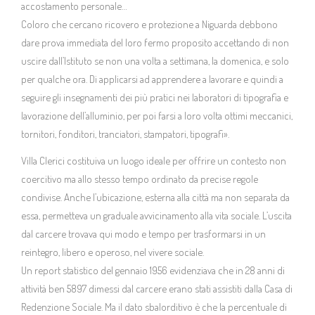
accostamento personale…
Coloro che cercano ricovero e protezione a Niguarda debbono
dare prova immediata del loro fermo proposito accettando di non
uscire dall’Istituto se non una volta a settimana, la domenica, e solo
per qualche ora. Di applicarsi ad apprendere a lavorare e quindi a
seguire gli insegnamenti dei più pratici nei laboratori di tipografia e
lavorazione dell’alluminio, per poi farsi a loro volta ottimi meccanici,
tornitori, fonditori, tranciatori, stampatori, tipografi».
Villa Clerici costituiva un luogo ideale per offrire un contesto non
coercitivo ma allo stesso tempo ordinato da precise regole
condivise. Anche l’ubicazione, esterna alla città ma non separata da
essa, permetteva un graduale avvicinamento alla vita sociale. L’uscita
dal carcere trovava qui modo e tempo per trasformarsi in un
reintegro, libero e operoso, nel vivere sociale.
Un report statistico del gennaio 1956 evidenziava che in 28 anni di
attività ben 5897 dimessi dal carcere erano stati assistiti dalla Casa di
Redenzione Sociale. Ma il dato sbalorditivo è che la percentuale di