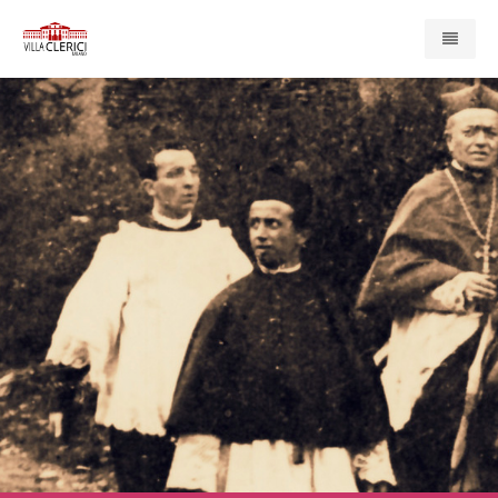
Home
Presentazione
Enti e Servizi
Compagnia di San Paolo
Associazione Cardinal Ferrari
Casa di Redenzione Sociale Onlus
Centro Psicopedagogico