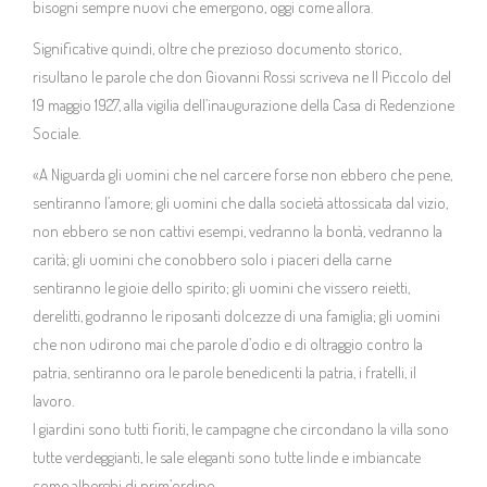
bisogni sempre nuovi che emergono, oggi come allora.
Significative quindi, oltre che prezioso documento storico,
risultano le parole che don Giovanni Rossi scriveva ne Il Piccolo del
19 maggio 1927, alla vigilia dell’inaugurazione della Casa di Redenzione
Sociale.
«A Niguarda gli uomini che nel carcere forse non ebbero che pene,
sentiranno l’amore; gli uomini che dalla società attossicata dal vizio,
non ebbero se non cattivi esempi, vedranno la bontà, vedranno la
carità; gli uomini che conobbero solo i piaceri della carne
sentiranno le gioie dello spirito; gli uomini che vissero reietti,
derelitti, godranno le riposanti dolcezze di una famiglia; gli uomini
che non udirono mai che parole d’odio e di oltraggio contro la
patria, sentiranno ora le parole benedicenti la patria, i fratelli, il
lavoro.
I giardini sono tutti fioriti, le campagne che circondano la villa sono
tutte verdeggianti, le sale eleganti sono tutte linde e imbiancate
come alberghi di prim’ordine.