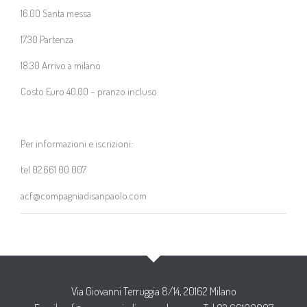
16.00 Santa messa
17.30 Partenza
18.30 Arrivo a milano
Costo Euro 40,00 – pranzo incluso
Per informazioni e iscrizioni:
tel 02.661 00 007
acf@compagniadisanpaolo.com
Via Giovanni Terruggia 8/14, 20162 Milano