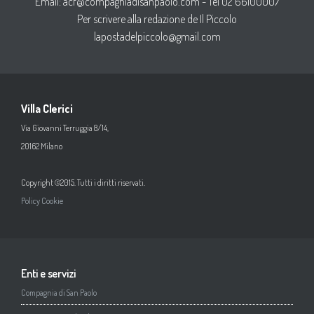
Email:
acf@compagniadisanpaolo.com
- Tel 02 66100007
Per scrivere alla redazione de Il Piccolo
lapostadelpiccolo@gmail.com
Villa Clerici
Via Giovanni Terruggia 8/14,
20162 Milano
Copyright ©2015. Tutti i diritti riservati.
Policy Cookie
Enti e servizi
Compagnia di San Paolo