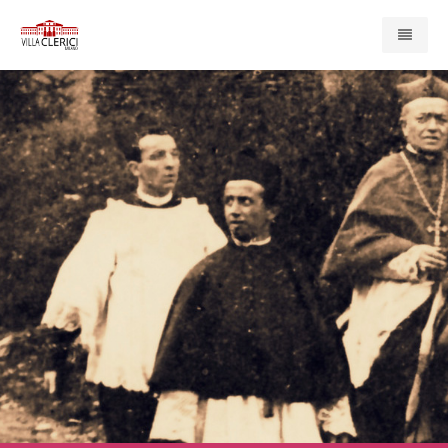
Home
Presentazione
Enti e Servizi
Compagnia di San Paolo
Associazione Cardinal Ferrari
Casa di Redenzione Sociale Onlus
Centro Psicopedagogico