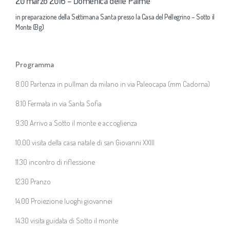
20 marzo 2016 – Domenica delle Palme
in preparazione della Settimana Santa presso la Casa del Pellegrino – Sotto il
La rivista trimestrale
Monte (Bg)
Il Piccolo blog
Programma
News ACF
8.00 Partenza in pullman da milano in via Paleocapa (mm Cadorna)
8.10 Fermata in via Santa Sofia
Sostienici
9.30 Arrivo a Sotto il monte e accoglienza
Contatti
10.00 visita della casa natale di san Giovanni XXIII
11.30 incontro di riflessione
12.30 Pranzo
14.00 Proiezione luoghi giovannei
14.30 visita guidata di Sotto il monte