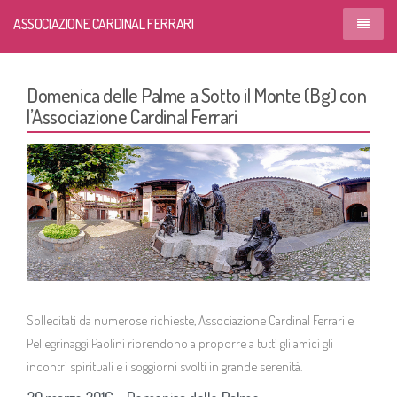
ASSOCIAZIONE CARDINAL FERRARI
GASC | Galleria d’Arte Sacra dei Contemporanei
Home
Domenica delle Palme a Sotto il Monte (Bg) con
Fondazione La Plata
l’Associazione Cardinal Ferrari
Missione
Immobiliare Due Febbraio S.r.l.
Il Cardinal Ferrari
Iniziative e News
Biografia
Spazi di Villa Clerici
Approfondimenti
Come raggiungerci
Sollecitati da numerose richieste, Associazione Cardinal Ferrari e
Foto
Pellegrinaggi Paolini riprendono a proporre a tutti gli amici gli
incontri spirituali e i soggiorni svolti in grande serenità.
Il Piccolo