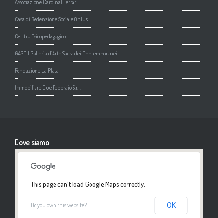
Associazione Cardinal Ferrari
Casa di Redenzione Sociale Onlus
Centro Psicopedagogico
GASC | Galleria d’Arte Sacra dei Contemporanei
Fondazione La Plata
Immobiliare Due Febbraio S.r.l.
Dove siamo
This page can't load Google Maps correctly.
Do you own this website?
OK