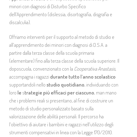
minori con diagnosi di Disturbo Specifico
dell’Apprendimento (dislessia, disortografia, disgrafia e
GASC | Galleria d’Arte Sacra dei Contemporanei
discalculia).
Fondazione La Plata
Offriamo interventi per il supporto al metodo di studio e
all’apprendimento dei minori con diagnosi di D.S.A. a
Immobiliare Due Febbraio S.r.l.
partire dalla terza classe della scuola primaria
(elementare) fino alla terza classe della scuola superiore. Il
Iniziative e News
doposcuola, convenzionato con la
Cooperativa Anastasis
,
accompagna i ragazzi
durante tutto l’anno scolastico
Spazi di Villa Clerici
supportandoli nello
studio quotidiano
, individuando con
loro
le
s
trategie più efficaci per ciascuno
, man mano
che i problemi reali si presentano, al fine di costruire un
Come raggiungerci
metodo di studio personalizzato basato sulla
valorizzazione delle abilità personali. Il percorso ha
l’obiettivo di aiutare i bambini e ragazzi nell’utilizzo degli
strumenti compensativi in linea con la Legge 170/2010.