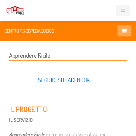
Home
CENTRO PSICOPEDAGOGICO
Presentazione
Home
Apprendere Facile
Enti e Servizi
Centro Educativo Diurno Minori Pangea
SEGUICI SU FACEBOOK
Compagnia di San Paolo
Apprendere Facile
Associazione Cardinal Ferrari
Sostienici
IL PROGETTO
Casa di Redenzione Sociale Onlus
Collaborazioni
IL SERVIZIO
Centro Psicopedagogico
Apprendere Facile
è un doposcuola specialistico per
Contatti